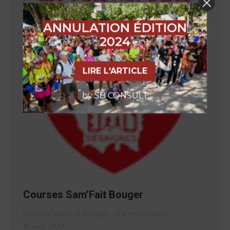
ANNULATION ÉDITION
2024
LIRE L'ARTICLE
by SB CONSULT
Courses Sam’Fait Bouger
Courses Sam Fait Bouger
Par
jmcetqaING
19 août 2020