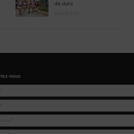
de date
28 août 2022
tez-nous