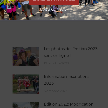
Classement de la Ronde des
Vignobles 2019
by SB CONSULT
Les photos de l’édition 2023
sont en ligne !
10 octobre 2023
Information inscriptions
2023 !
5 octobre 2023
Édition 2022: Modification