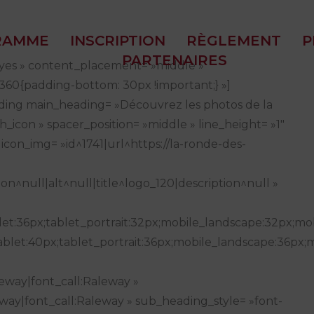
RAMME
INSCRIPTION
RÈGLEMENT
P
PARTENAIRES
»yes » content_placement= »middle »
360{padding-bottom: 30px !important;} »]
ing main_heading= »Découvrez les photos de la
_icon » spacer_position= »middle » line_height= »1″
icon_img= »id^1741|url^https://la-ronde-des-
n^null|alt^null|title^logo_120|description^null »
et:36px;tablet_portrait:32px;mobile_landscape:32px;mob
blet:40px;tablet_portrait:36px;mobile_landscape:36px;m
eway|font_call:Raleway »
way|font_call:Raleway » sub_heading_style= »font-