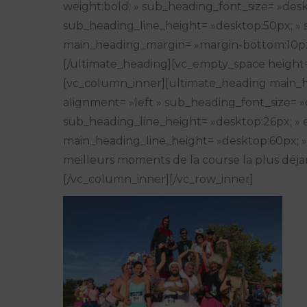
weight:bold; » sub_heading_font_size= »desk
sub_heading_line_height= »desktop:50px; »
main_heading_margin= »margin-bottom:10px; 
[/ultimate_heading][vc_empty_space height= »
[vc_column_inner][ultimate_heading main_he
alignment= »left » sub_heading_font_size= »
sub_heading_line_height= »desktop:26px; » el_
main_heading_line_height= »desktop:60px; »
meilleurs moments de la course la plus déj
[/vc_column_inner][/vc_row_inner]