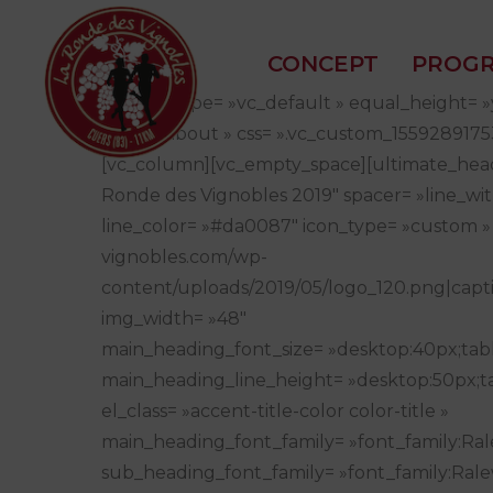
CONCEPT
PROG
[vc_row type= »vc_default » equal_height= 
el_id= »about » css= ».vc_custom_1559289175
[vc_column][vc_empty_space][ultimate_head
Ronde des Vignobles 2019″ spacer= »line_with
line_color= »#da0087″ icon_type= »custom » 
vignobles.com/wp-
content/uploads/2019/05/logo_120.png|captio
img_width= »48″
main_heading_font_size= »desktop:40px;tabl
main_heading_line_height= »desktop:50px;ta
el_class= »accent-title-color color-title »
main_heading_font_family= »font_family:Ral
sub_heading_font_family= »font_family:Rale