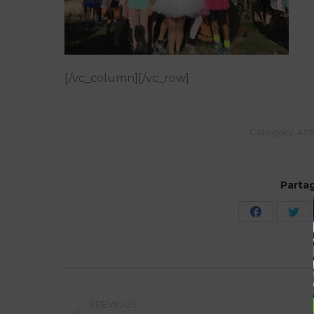
[/vc_column][/vc_row]
Category:
Act
Partag
PREVIOUS