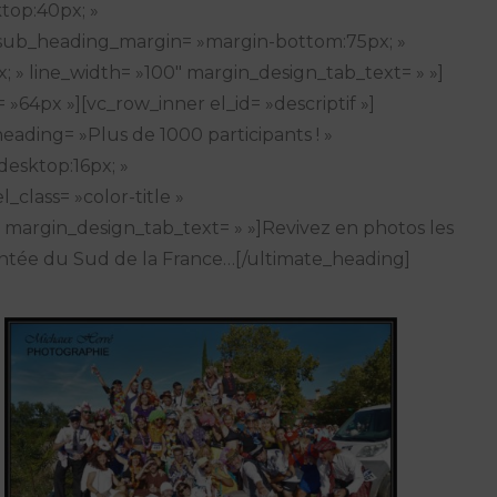
top:40px; »
 sub_heading_margin= »margin-bottom:75px; »
» line_width= »100″ margin_design_tab_text= » »]
64px »][vc_row_inner el_id= »descriptif »]
ading= »Plus de 1000 participants ! »
desktop:16px; »
class= »color-title »
 margin_design_tab_text= » »]Revivez en photos les
antée du Sud de la France…[/ultimate_heading]