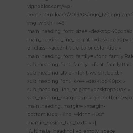
vignobles.com/wp-
content/uploads/2019/05/logo_120.png|captio
img_width= »48″
main_heading_font_size= »desktop:40px;tabl
main_heading_line_height= »desktop:50px;ta
el_class= »accent-title-color color-title »
main_heading_font_family= »font_family:Ral
sub_heading_font_family= »font_family:Rale
sub_heading_style= »font-weight:bold; »
sub_heading_font_size= »desktop:40px; »
sub_heading_line_height= »desktop:50px; »
sub_heading_margin= »margin-bottom:75px;
main_heading_margin= »margin-
bottom:10px; » line_width= »100″
margin_design_tab_text= » »]
[/ultimate_heading][vc_empty_space