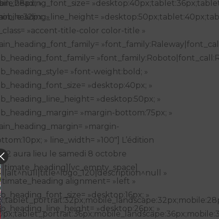
in_heading_font_size= »desktop:40px;tablet:36px;tablet
ile:28px; »
in_heading_line_height= »desktop:50px;tablet:40px;tabl
obile:32px; »
_class= »accent-title-color color-title »
in_heading_font_family= »font_family:Raleway|font_cal
b_heading_font_family= »font_family:Roboto|font_call:
b_heading_style= »font-weight:bold; »
b_heading_font_size= »desktop:40px; »
b_heading_line_height= »desktop:50px; »
b_heading_margin= »margin-bottom:75px; »
ain_heading_margin= »margin-
ttom:10px; » line_width= »100″] L’édition
22 aura lieu le samedi 8 octobre
ultimate_heading][vc_empty_space]
alt^null|title^logo_120|description^null »
ltimate_heading alignment= »left »
b_heading_font_size= »desktop:16px; »
;tablet_portrait:32px;mobile_landscape:32px;mobile:28p
b_heading_line_height= »desktop:26px; »
px;tablet_portrait:36px;mobile_landscape:36px;mobile:3