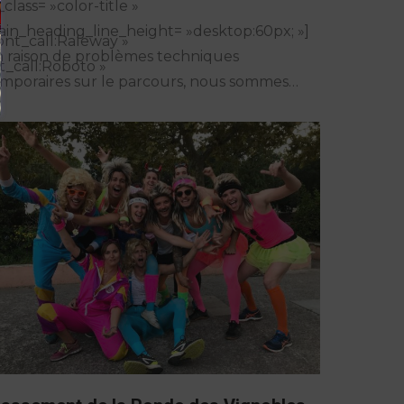
_class= »color-title »
in_heading_line_height= »desktop:60px; »]
ont_call:Raleway »
 raison de problèmes techniques
t_call:Roboto »
mporaires sur le parcours, nous sommes…