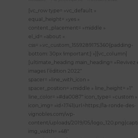
[vc_row type= »vc_default »
equal_height= »yes »
content_placement= »middle »
el_id= »about »
css= ».vc_custom_1559289175360{padding-
bottom: 30px !important;} »][vc_column]
[ultimate_heading main_heading= »Revivez 
images l’édition 2022″
spacer= »line_with_icon »
spacer_position= »middle » line_height= »1″
line_color= »#da0087″ icon_type= »custom »
icon_img= »id^1741|url^https://la-ronde-des-
vignobles.com/wp-
content/uploads/2019/05/logo_120.png|captio
img_width= »48″