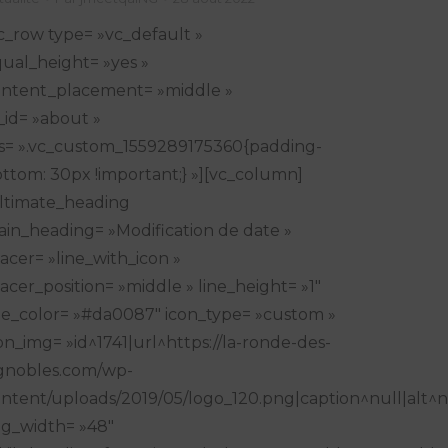
c_row type= »vc_default »
ual_height= »yes »
ntent_placement= »middle »
_id= »about »
s= ».vc_custom_1559289175360{padding-
ttom: 30px !important;} »][vc_column]
ltimate_heading
in_heading= »Modification de date »
acer= »line_with_icon »
acer_position= »middle » line_height= »1″
ne_color= »#da0087″ icon_type= »custom »
on_img= »id^1741|url^https://la-ronde-des-
gnobles.com/wp-
ntent/uploads/2019/05/logo_120.png|caption^null|alt^nu
g_width= »48″