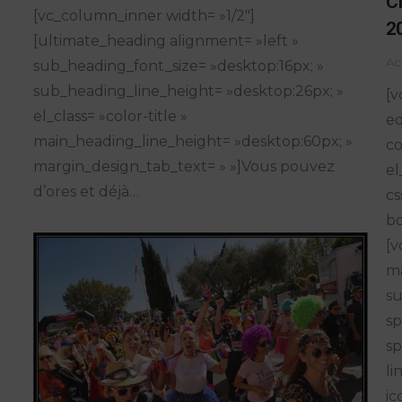
C
[vc_column_inner width= »1/2″]
2
[ultimate_heading alignment= »left »
Ac
sub_heading_font_size= »desktop:16px; »
sub_heading_line_height= »desktop:26px; »
[v
el_class= »color-title »
eq
main_heading_line_height= »desktop:60px; »
co
margin_design_tab_text= » »]Vous pouvez
el
d’ores et déjà…
cs
bo
[v
ma
su
sp
sp
li
ic