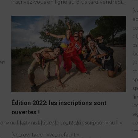
inscrivez-vous en ligne au plus tard vendredi…
[v
eq
co
el
cs
bo
[u
en
ma
sp
sp
li
Édition 2022: les inscriptions sont
ic
ouvertes !
vi
co
n^null|alt^null|title^logo_120|description^null »
Actualité
Par
jmcetqaING
11 juillet 2022
im
[vc_row type= »vc_default »