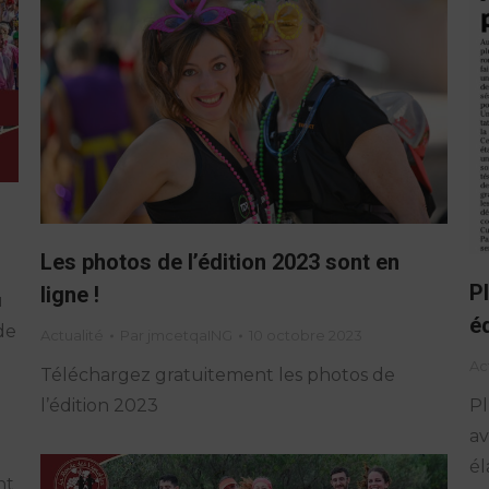
Les photos de l’édition 2023 sont en
P
ligne !
u
éd
de
Actualité
Par
jmcetqaING
10 octobre 2023
Ac
Téléchargez gratuitement les photos de
Pl
l’édition 2023
av
él
nt