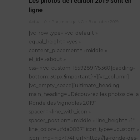
Les photos de l’édition 2019 sont en
ligne
Actualité
Par
jmcetqaING
8 octobre 2019
[vc_row type= »vc_default »
equal_height= »yes »
content_placement= »middle »
el_id= »about »
css= ».vc_custom_1559289175360{padding-
bottom: 30px !important;} »][vc_column]
[vc_empty_space][ultimate_heading
main_heading= »Découvrez les photos de la
Ronde des Vignobles 2019″
spacer= »line_with_icon »
spacer_position= »middle » line_height= »1″
line_color= »#da0087″ icon_type= »custom »
icon_img= »id^1741|url^https://la-ronde-des-