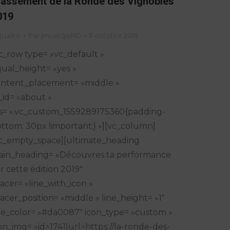
lassement de la Ronde des Vignobles
019
tualité
Par
jmcetqaING
11 octobre 2019
c_row type= »vc_default »
ual_height= »yes »
ntent_placement= »middle »
_id= »about »
s= ».vc_custom_1559289175360{padding-
ttom: 30px !important;} »][vc_column]
c_empty_space][ultimate_heading
in_heading= »Découvres ta performance
r cette édition 2019″
acer= »line_with_icon »
acer_position= »middle » line_height= »1″
ne_color= »#da0087″ icon_type= »custom »
on_img= »id^1741|url^https://la-ronde-des-