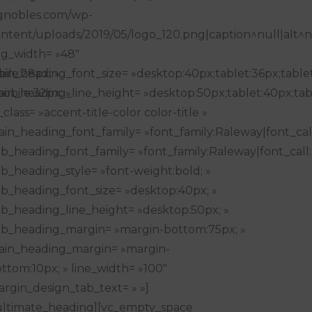
gnobles.com/wp-
ntent/uploads/2019/05/logo_120.png|caption^null|alt^nu
g_width= »48″
ile:28px; »
in_heading_font_size= »desktop:40px;tablet:36px;tablet
obile:32px; »
in_heading_line_height= »desktop:50px;tablet:40px;tabl
_class= »accent-title-color color-title »
in_heading_font_family= »font_family:Raleway|font_cal
b_heading_font_family= »font_family:Raleway|font_call
b_heading_style= »font-weight:bold; »
b_heading_font_size= »desktop:40px; »
b_heading_line_height= »desktop:50px; »
b_heading_margin= »margin-bottom:75px; »
ain_heading_margin= »margin-
ttom:10px; » line_width= »100″
rgin_design_tab_text= » »]
ultimate_heading][vc_empty_space