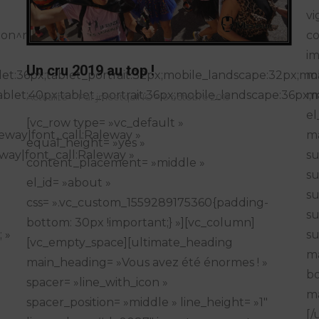
vi
n^null|alt^null|title^logo_120|description^null »
co
im
Un cru 2019 au top !
et:36px;tablet_portrait:32px;mobile_landscape:32px;mob
ma
blet:40px;tablet_portrait:36px;mobile_landscape:36px;m
ma
Actualité
Par
jmcetqaING
6 octobre 2019
el
[vc_row type= »vc_default »
eway|font_call:Raleway »
ma
equal_height= »yes »
way|font_call:Raleway »
su
content_placement= »middle »
su
el_id= »about »
su
css= ».vc_custom_1559289175360{padding-
su
bottom: 30px !important;} »][vc_column]
 »
su
[vc_empty_space][ultimate_heading
m
main_heading= »Vous avez été énormes ! »
bo
spacer= »line_with_icon »
ma
spacer_position= »middle » line_height= »1″
[/