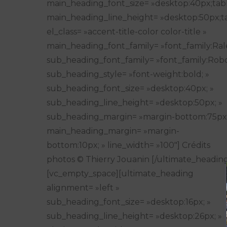
main_heading_font_size= »desktop:40px;tabl
main_heading_line_height= »desktop:50px;ta
el_class= »accent-title-color color-title »
main_heading_font_family= »font_family:Ral
sub_heading_font_family= »font_family:Robo
sub_heading_style= »font-weight:bold; »
sub_heading_font_size= »desktop:40px; »
sub_heading_line_height= »desktop:50px; »
sub_heading_margin= »margin-bottom:75px;
main_heading_margin= »margin-
bottom:10px; » line_width= »100″] Crédits
photos © Thierry Jouanin [/ultimate_headin
[vc_empty_space][ultimate_heading
alignment= »left »
sub_heading_font_size= »desktop:16px; »
sub_heading_line_height= »desktop:26px; »