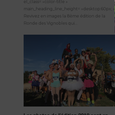
el_class= »color-title »
main_heading_line_height= »desktop:60px; »
Revivez en images la 8ème édition de la
Ronde des Vignobles qui…