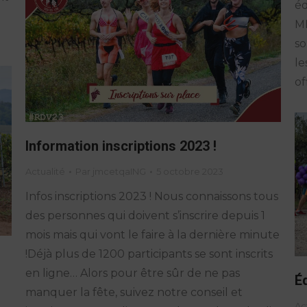
éd
ME
so
le
of
Information inscriptions 2023 !
Actualité
Par
jmcetqaING
5 octobre 2023
Infos inscriptions 2023 ! Nous connaissons tous
des personnes qui doivent s’inscrire depuis 1
mois mais qui vont le faire à la dernière minute
!Déjà plus de 1200 participants se sont inscrits
en ligne… Alors pour être sûr de ne pas
É
manquer la fête, suivez notre conseil et
Ac