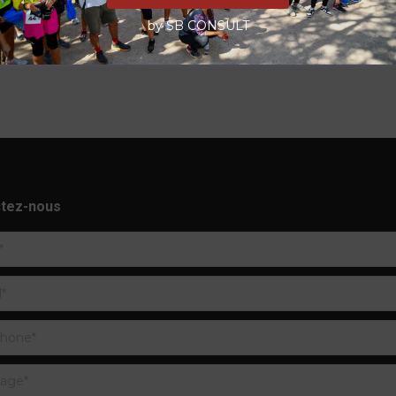
by SB CONSULT
tez-nous